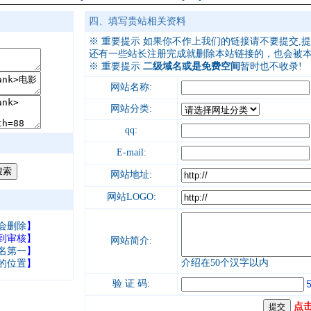
四、填写贵站相关资料
※
重要提示
如果你不作上我们的链接请不要提交,提
还有一些站长
注册完成就删除本站链接的
，
也会被
※
重要提示
二级域名或是免费空间
暂时也不收录!
网站名称:
网站分类:
qq:
E-mail:
网站地址:
网站LOGO:
会删除
】
到审核】
网站简介:
名第一
】
介绍在50个汉字以内
的位置
】
验 证 码:
点