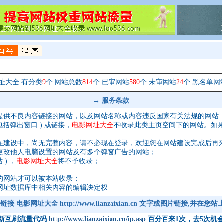
址大全 有分类
9
个 网站总数
814
个 已审网站
580
个 未审网站
24
个 黑名单网
→ 服务条款
提供不良内容链接的网站，以及网站名称或内容违反国家有关法规的网站
括弹出窗口 ) 或链接，
电影网址大全
不收录此类主页空间下的网站。如
在建设中，尚无完整内容，请不必现在登录，欢迎您在网站建设完成后再
更改他人电脑设置的网站及有多个弹窗广告的网站；
) ，
电影网址大全
将不予收录；
的网站才可以被本站收录；
网址数据库中相关内容的编辑决定权；
电影网址大全 http://www.lianzaixian.cn 文字或图片链接,并在您
新互刷流量代码
http://www.lianzaixian.cn/ip.asp
百分百来1次，去5次机