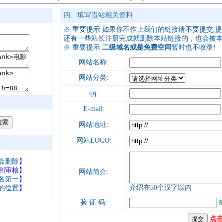
四、填写贵站相关资料
※
重要提示
如果你不作上我们的链接请不要提交,提
还有一些站长
注册完成就删除本站链接的
，
也会被
※
重要提示
二级域名或是免费空间
暂时也不收录!
网站名称:
网站分类:
qq:
E-mail:
网站地址:
网站LOGO:
会删除
】
到审核】
网站简介:
名第一
】
介绍在50个汉字以内
的位置
】
验 证 码:
点