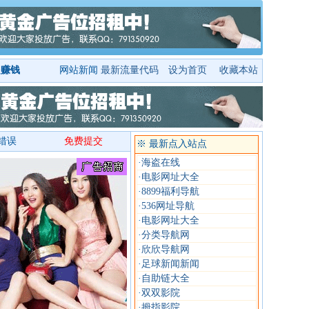
起赚钱
网站新闻
最新流量代码
设为首页
收藏本站
错误
免费提交
※ 最新点入站点
·
海盗在线
·
电影网址大全
·
8899福利导航
·
536网址导航
·
电影网址大全
·
分类导航网
·
欣欣导航网
·
足球新闻新闻
·
自助链大全
·
双双影院
·
拇指影院