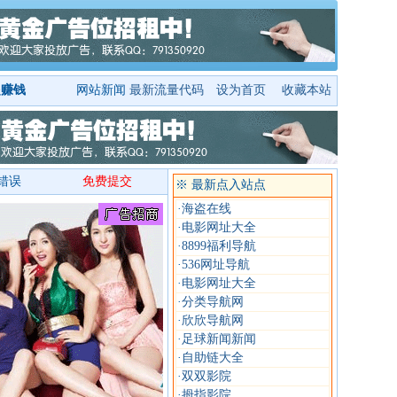
起赚钱
网站新闻
最新流量代码
设为首页
收藏本站
错误
免费提交
※ 最新点入站点
·
海盗在线
·
电影网址大全
·
8899福利导航
·
536网址导航
·
电影网址大全
·
分类导航网
·
欣欣导航网
·
足球新闻新闻
·
自助链大全
·
双双影院
·
拇指影院