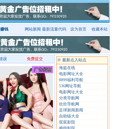
起赚钱
网站新闻
最新流量代码
设为首页
收藏本站
错误
免费提交
※ 最新点入站点
·
海盗在线
·
电影网址大全
·
8899福利导航
·
536网址导航
·
电影网址大全
·
分类导航网
·
欣欣导航网
·
足球新闻新闻
·
自助链大全
·
双双影院
·
拇指影院