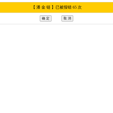
【 潘 金 链 】已被报错 65 次